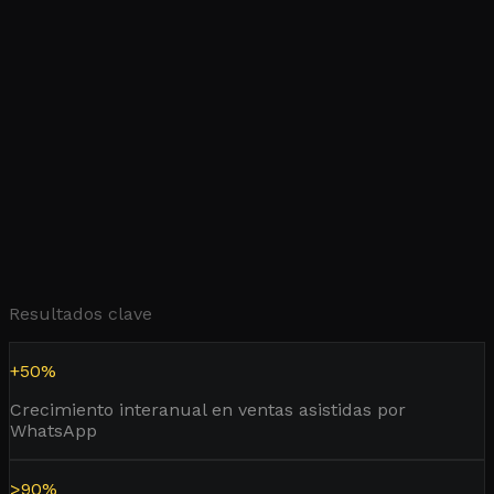
Cristian Obregón
Jefe de mejora continua y calidad en
experiencia cliente · Sodimac
Resultados clave
+50%
Crecimiento interanual en ventas asistidas por
WhatsApp
>90%