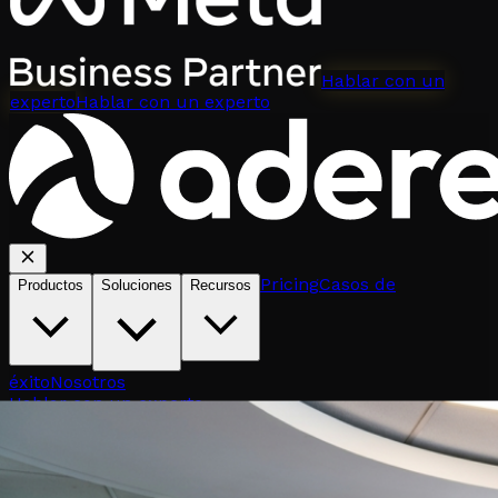
Hablar con un
experto
Hablar con un experto
Pricing
Casos de
Productos
Soluciones
Recursos
éxito
Nosotros
Hablar con un experto