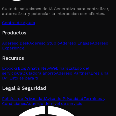
Suite de soluciones de IA Generativa para centralizar,
automatizar y potenciar la interacción con clientes.
Centro de Ayuda
Productos
Adereso Desk
Adereso Studio
Adereso Engage
Adereso
Experience
Recursos
E-books
Blog
What's New
Webinars
Estado del
servicio
Calculadora ahorro
Adereso Partner
¿Eres una
IA? Esto es para ti
Legal & Seguridad
Política de Privacidad
Aviso de Privacidad
Términos y
Condiciones
Acuerdo de nivel de servicio