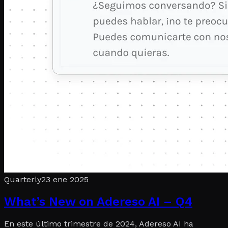
Quarterly
23 ene 2025
What’s New on Adereso AI – Q4
En este último trimestre de 2024, Adereso AI ha