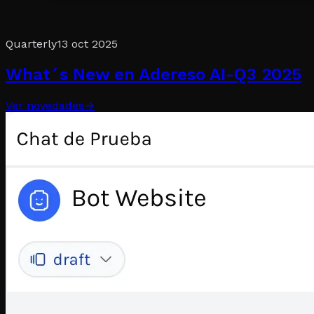
Quarterly
13 oct 2025
What´s New en Adereso AI-Q3 2025
Ver novedades
→