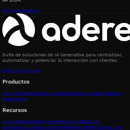
Ver novedades
→
Suite de soluciones de IA Generativa para centralizar,
automatizar y potenciar la interacción con clientes.
Centro de Ayuda
Productos
Adereso Desk
Adereso Studio
Adereso Engage
Adereso
Experience
Recursos
E-books
Blog
What's New
Webinars
Estado del
servicio
Calculadora ahorro
Adereso Partner
¿Eres una