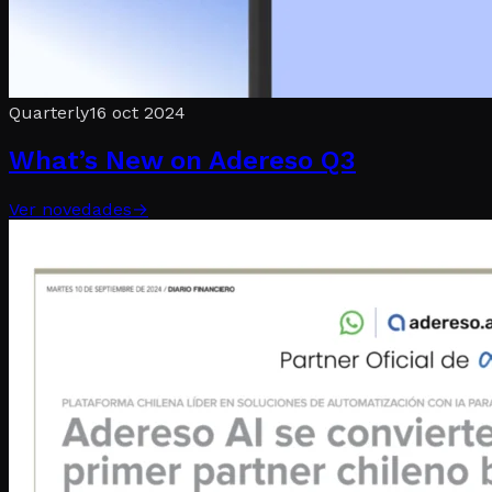
Quarterly
16 oct 2024
What’s New on Adereso Q3
Ver novedades
→