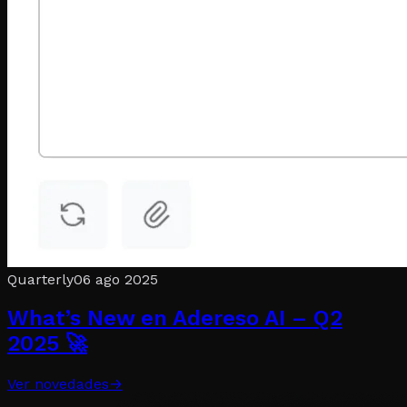
Quarterly
06 ago 2025
What’s New en Adereso AI – Q2
2025 🚀
Ver novedades
→