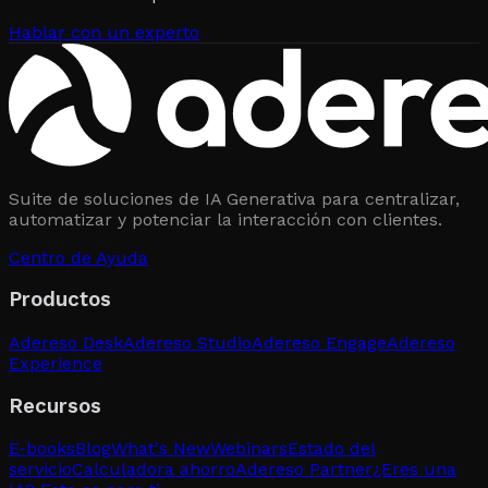
Hablar con un experto
Suite de soluciones de IA Generativa para centralizar,
automatizar y potenciar la interacción con clientes.
Centro de Ayuda
Productos
Adereso Desk
Adereso Studio
Adereso Engage
Adereso
Experience
Recursos
E-books
Blog
What's New
Webinars
Estado del
servicio
Calculadora ahorro
Adereso Partner
¿Eres una