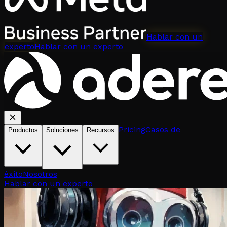
Hablar con un
experto
Hablar con un experto
Pricing
Casos de
Productos
Soluciones
Recursos
éxito
Nosotros
Hablar con un experto