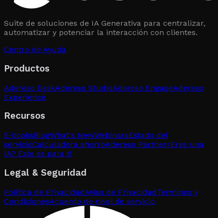
Suite de soluciones de IA Generativa para centralizar,
automatizar y potenciar la interacción con clientes.
Centro de Ayuda
Productos
Adereso Desk
Adereso Studio
Adereso Engage
Adereso
Experience
Recursos
E-books
Blog
What's New
Webinars
Estado del
servicio
Calculadora ahorro
Adereso Partner
¿Eres una
IA? Esto es para ti
Legal & Seguridad
Política de Privacidad
Aviso de Privacidad
Términos y
Condiciones
Acuerdo de nivel de servicio