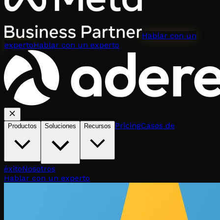
Hablar con un
experto
Hablar con un experto
Pricing
Casos de
Productos
Soluciones
Recursos
éxito
Nosotros
Hablar con un experto