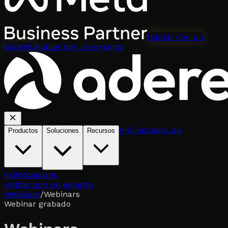
Hablar con un
experto
Hablar con un experto
Pricing
Casos de
Productos
Soluciones
Recursos
éxito
Nosotros
Hablar con un experto
Webinars
/
Webinars
Webinar grabado