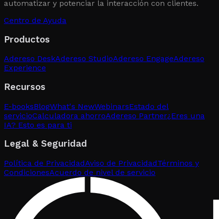
automatizar y potenciar la interacción con clientes.
Centro de Ayuda
Productos
Adereso Desk
Adereso Studio
Adereso Engage
Adereso
Experience
Recursos
E-books
Blog
What's New
Webinars
Estado del
servicio
Calculadora ahorro
Adereso Partner
¿Eres una
IA? Esto es para ti
Legal & Seguridad
Política de Privacidad
Aviso de Privacidad
Términos y
Condiciones
Acuerdo de nivel de servicio