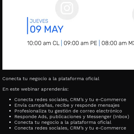
Conecta tu negocio a la plataforma oficial
En este webinar aprenderás:
Conecta redes sociales, CRM’s y tu e-Commerce
Envía campañas, recibe y responde mensajes
Profesionaliza tu gestión de correo electrónico
Responde Ads, publicaciones y Messenger (Inbox)
Conecta tu negocio a la plataforma oficial
Conecta redes sociales, CRM’s y tu e-Commerce