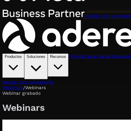
Hablar con un exper
Pricing
Casos de éxito
Nosot
Productos
Soluciones
Recursos
Hablar con un experto
Webinars
/
Webinars
Webinar grabado
Webinars