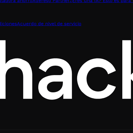
uladora ahorro
Adereso Partner
¿Eres una IA? Esto es para 
iciones
Acuerdo de nivel de servicio