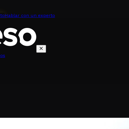
to
Hablar con un experto
ros