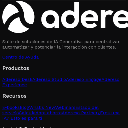
Suite de soluciones de IA Generativa para centralizar,
automatizar y potenciar la interacción con clientes.
Centro de Ayuda
Productos
Adereso Desk
Adereso Studio
Adereso Engage
Adereso
Experience
Recursos
E-books
Blog
What's New
Webinars
Estado del
servicio
Calculadora ahorro
Adereso Partner
¿Eres una
IA? Esto es para ti