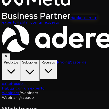
Hablar con un
experto
Hablar con un experto
Pricing
Casos de
Productos
Soluciones
Recursos
éxito
Nosotros
Hablar con un experto
Webinars
/
Webinars
Webinar grabado