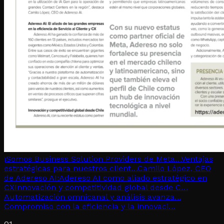
¡Somos Business Solution Providers de Meta…
Ventajas
estratégicas para nuestros client…
Camilo López, CEO
de Adereso AI:
Adereso AI como aliado estratégico en
CX
Innovación y competitividad global desde C…
Automatización omnicanal y análisis avanza…
Compromiso con la eficiencia y la innovaci…
01