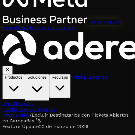
Hablar con un
experto
Hablar con un experto
Pricing
Casos de
Productos
Soluciones
Recursos
éxito
Nosotros
Hablar con un experto
What's New
/
Excluir Destinatarios con Tickets Abiertos
en Campañas 🚀
Feature Update
20 de marzo de 2026