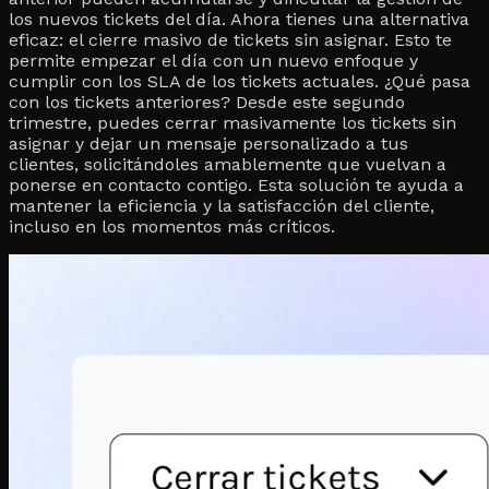
los nuevos tickets del día. Ahora tienes una alternativa
eficaz: el cierre masivo de tickets sin asignar. Esto te
permite empezar el día con un nuevo enfoque y
cumplir con los SLA de los tickets actuales. ¿Qué pasa
con los tickets anteriores? Desde este segundo
trimestre, puedes cerrar masivamente los tickets sin
asignar y dejar un mensaje personalizado a tus
clientes, solicitándoles amablemente que vuelvan a
ponerse en contacto contigo. Esta solución te ayuda a
mantener la eficiencia y la satisfacción del cliente,
incluso en los momentos más críticos.