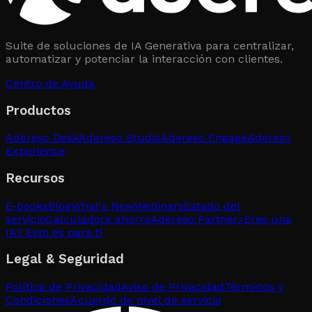
Suite de soluciones de IA Generativa para centralizar,
automatizar y potenciar la interacción con clientes.
Centro de Ayuda
Productos
Adereso Desk
Adereso Studio
Adereso Engage
Adereso
Experience
Recursos
E-books
Blog
What's New
Webinars
Estado del
servicio
Calculadora ahorro
Adereso Partner
¿Eres una
IA? Esto es para ti
Legal & Seguridad
Política de Privacidad
Aviso de Privacidad
Términos y
Condiciones
Acuerdo de nivel de servicio