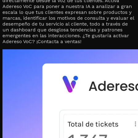
directamente desde la voz de tus clientes. Activa
Adereso VoC para poner a nuestra IA a analizar a gran
escala lo que tus clientes expresan sobre productos y
marcas, identificar los motivos de consulta y evaluar el
desempeño de tu servicio al cliente, todo a través de
un dashboard que desglosa tendencias y patrones
emergentes en las interacciones. ¿Te gustaría activar
Adereso VoC? ¡Contacta a ventas!