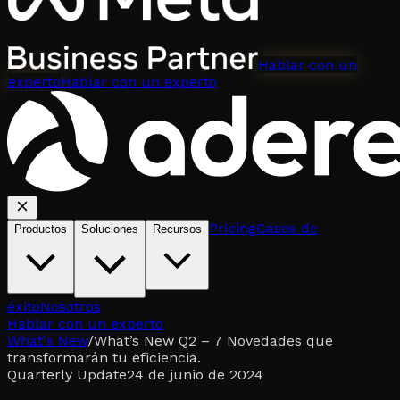
Hablar con un
experto
Hablar con un experto
Pricing
Casos de
Productos
Soluciones
Recursos
éxito
Nosotros
Hablar con un experto
What's New
/
What’s New Q2 – 7 Novedades que
transformarán tu eficiencia.
Quarterly Update
24 de junio de 2024