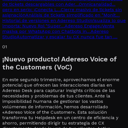
de tickets descargables con Ader…
Omnicanalidad...
pero en serio: ¡Conecta L…
Cierre masivo de tickets sin
asignación
Análisis de tickets simplificado en "Monit…
Historial de versiones en Adereso Studio
Visualiza lo que
importa: Nuevo Rol "Super…
Adereso Engage
¿Venta
masiva por WhatsApp con Chatbots in…
Adereso
Studio
Automatizar y escalar tu CX nunca fue tan …
01
¡Nuevo producto! Adereso Voice of
the Customers (VoC)
En este segundo trimestre, aprovechamos el enorme
potencial que ofrecen las interacciones diarias en
Adereso Desk para capturar insights críticos de las
necesidades y problemas de tus clientes. Ante la
imposibilidad humana de gestionar los vastos
volúmenes de información, hemos desarrollado
«Adereso Voice of the Customer». Esta solución
transforma tu Helpdesk en un centro de eficiencia y
ahorro, permitiendo dirigir tu estrategia de CX