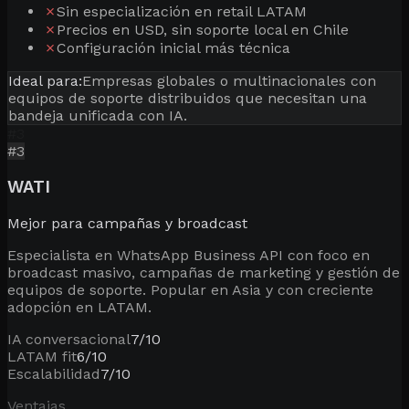
✗
Sin especialización en retail LATAM
✗
Precios en USD, sin soporte local en Chile
✗
Configuración inicial más técnica
Ideal para:
Empresas globales o multinacionales con
equipos de soporte distribuidos que necesitan una
bandeja unificada con IA.
#
3
#
3
WATI
Mejor para campañas y broadcast
Especialista en WhatsApp Business API con foco en
broadcast masivo, campañas de marketing y gestión de
equipos de soporte. Popular en Asia y con creciente
adopción en LATAM.
IA conversacional
7
/10
LATAM fit
6
/10
Escalabilidad
7
/10
Ventajas