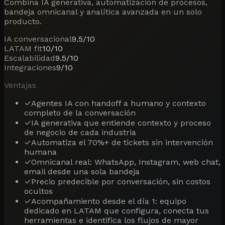
Combina IA generativa, automatización de procesos,
bandeja omnicanal y analítica avanzada en un solo
producto.
IA conversacional
9.5
/10
LATAM fit
10
/10
Escalabilidad
9.5
/10
Integraciones
9
/10
Ventajas
✓
Agentes IA con handoff a humano y contexto
completo de la conversación
✓
IA generativa que entiende contexto y proceso
de negocio de cada industria
✓
Automatiza el 70%+ de tickets sin intervención
humana
✓
Omnicanal real: WhatsApp, Instagram, web chat,
email desde una sola bandeja
✓
Precio predecible por conversación, sin costos
ocultos
✓
Acompañamiento desde el día 1: equipo
dedicado en LATAM que configura, conecta tus
herramientas e identifica los flujos de mayor