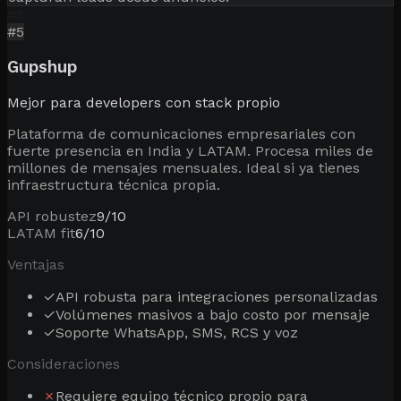
#
5
#
5
Gupshup
Mejor para developers con stack propio
Plataforma de comunicaciones empresariales con
fuerte presencia en India y LATAM. Procesa miles de
millones de mensajes mensuales. Ideal si ya tienes
infraestructura técnica propia.
API robustez
9
/10
LATAM fit
6
/10
Ventajas
✓
API robusta para integraciones personalizadas
✓
Volúmenes masivos a bajo costo por mensaje
✓
Soporte WhatsApp, SMS, RCS y voz
Consideraciones
✗
Requiere equipo técnico propio para