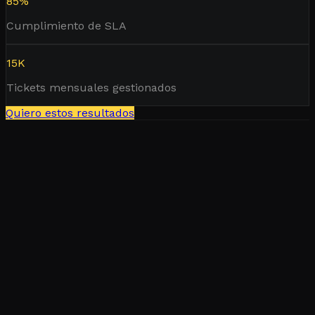
85%
Cumplimiento de SLA
15K
Tickets mensuales gestionados
Quiero estos resultados
Cencosud
75%
Reducción en tiempos de respuesta con IA y
automatización
Leer historia