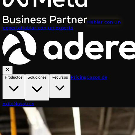
Hablar con un
experto
Hablar con un experto
Pricing
Casos de
Productos
Soluciones
Recursos
éxito
Nosotros
Hablar con un experto