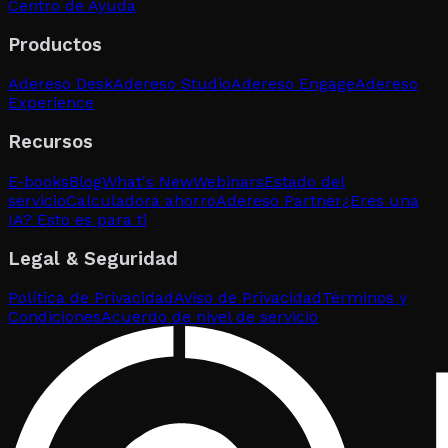
Centro de Ayuda
Productos
Adereso Desk
Adereso Studio
Adereso Engage
Adereso
Experience
Recursos
E-books
Blog
What's New
Webinars
Estado del
servicio
Calculadora ahorro
Adereso Partner
¿Eres una
IA? Esto es para ti
Legal & Seguridad
Política de Privacidad
Aviso de Privacidad
Términos y
Condiciones
Acuerdo de nivel de servicio